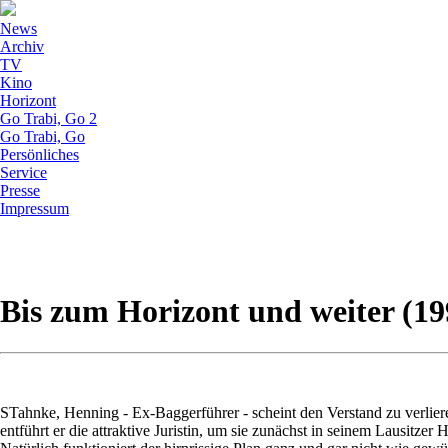
News
Archiv
TV
Kino
Horizont
Go Trabi, Go 2
Go Trabi, Go
Persönliches
Service
Presse
Impressum
Bis zum Horizont und weiter (19
STahnke, Henning - Ex-Baggerführer - scheint den Verstand zu verliere
entführt er die attraktive Juristin, um sie zunächst in seinem Lausitz