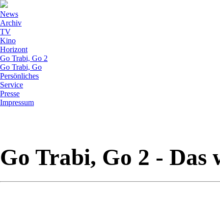
News
Archiv
TV
Kino
Horizont
Go Trabi, Go 2
Go Trabi, Go
Persönliches
Service
Presse
Impressum
Go Trabi, Go 2 - Das 