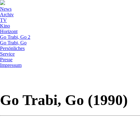
News
Archiv
TV
Kino
Horizont
Go Trabi, Go 2
Go Trabi, Go
Persönliches
Service
Presse
Impressum
Go Trabi, Go (1990)