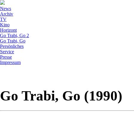
News
Archiv
TV
Kino
Horizont
Go Trabi, Go 2
Go Trabi, Go
Persönliches
Service
Presse
Impressum
Go Trabi, Go (1990)