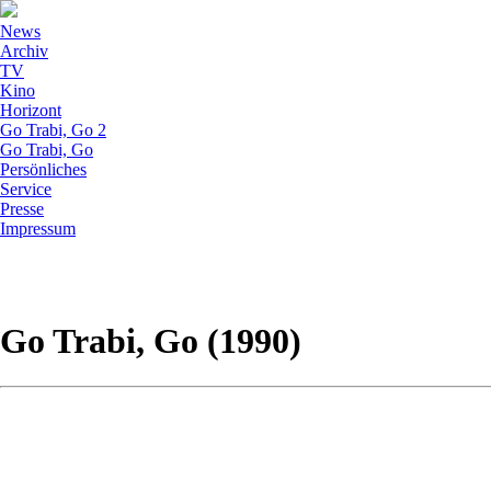
News
Archiv
TV
Kino
Horizont
Go Trabi, Go 2
Go Trabi, Go
Persönliches
Service
Presse
Impressum
Go Trabi, Go (1990)