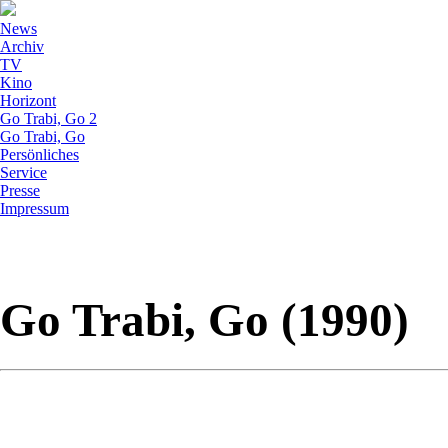
News
Archiv
TV
Kino
Horizont
Go Trabi, Go 2
Go Trabi, Go
Persönliches
Service
Presse
Impressum
Go Trabi, Go (1990)