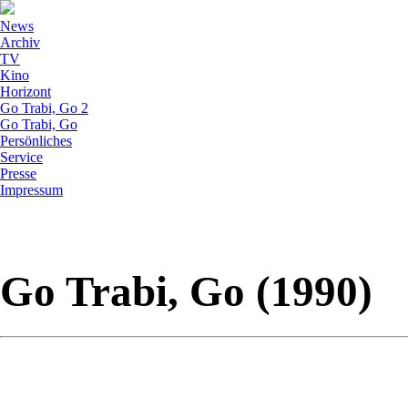
News
Archiv
TV
Kino
Horizont
Go Trabi, Go 2
Go Trabi, Go
Persönliches
Service
Presse
Impressum
Go Trabi, Go (1990)