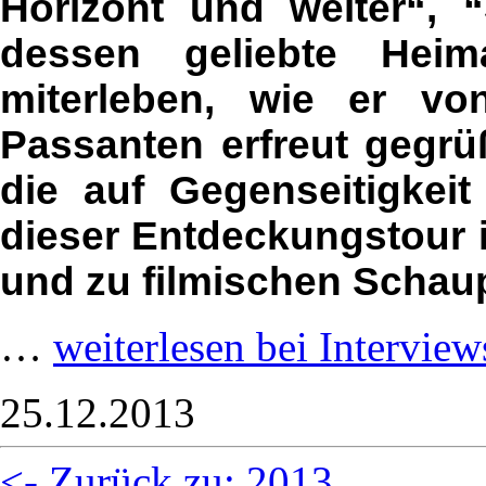
Horizont und weiter“, “
dessen geliebte Heima
miterleben, wie er vo
Passanten erfreut gegrü
die auf Gegenseitigkei
dieser Entdeckungstour i
und zu filmischen Schaup
…
weiterlesen bei Interview
25.12.2013
<- Zurück zu: 2013