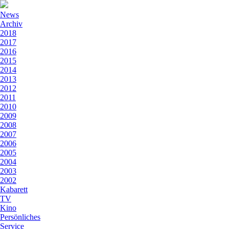
News
Archiv
2018
2017
2016
2015
2014
2013
2012
2011
2010
2009
2008
2007
2006
2005
2004
2003
2002
Kabarett
TV
Kino
Persönliches
Service