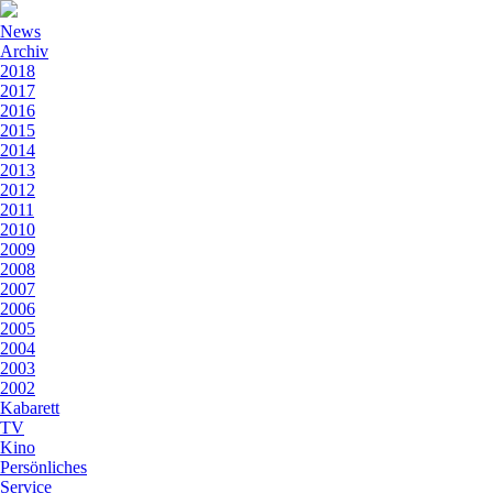
News
Archiv
2018
2017
2016
2015
2014
2013
2012
2011
2010
2009
2008
2007
2006
2005
2004
2003
2002
Kabarett
TV
Kino
Persönliches
Service