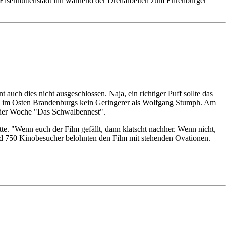
s Eisenhüttenstadt ihn während der Dreharbeiten zum Ehrenbürger
 auch dies nicht ausgeschlossen. Naja, ein richtiger Puff sollte das
ell im Osten Brandenburgs kein Geringerer als Wolfgang Stumph. Am
s der Woche "Das Schwalbennest".
e. "Wenn euch der Film gefällt, dann klatscht nachher. Wenn nicht,
und 750 Kinobesucher belohnten den Film mit stehenden Ovationen.