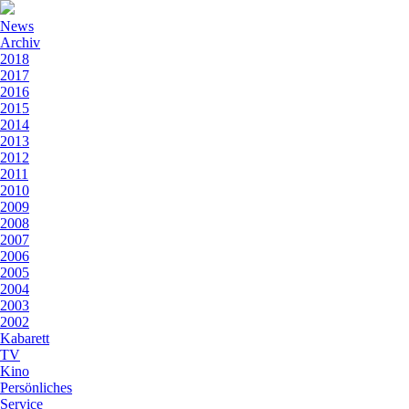
News
Archiv
2018
2017
2016
2015
2014
2013
2012
2011
2010
2009
2008
2007
2006
2005
2004
2003
2002
Kabarett
TV
Kino
Persönliches
Service