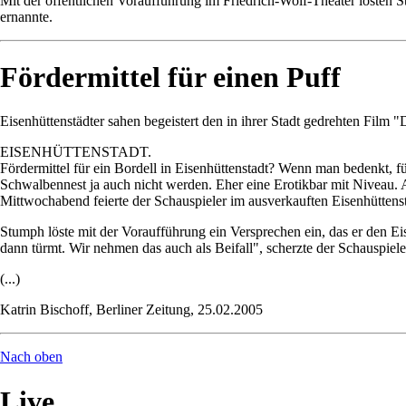
Mit der öffentlichen Voraufführung im Friedrich-Wolf-Theater lösten 
ernannte.
Fördermittel für einen Puff
Eisenhüttenstädter sahen begeistert den in ihrer Stadt gedrehten Fil
EISENHÜTTENSTADT.
Fördermittel für ein Bordell in Eisenhüttenstadt? Wenn man bedenkt, für
Schwalbennest ja auch nicht werden. Eher eine Erotikbar mit Niveau.
Mittwochabend feierte der Schauspieler im ausverkauften Eisenhütte
Stumph löste mit der Voraufführung ein Versprechen ein, das er den Ei
dann türmt. Wir nehmen das auch als Beifall", scherzte der Schauspie
(...)
Katrin Bischoff, Berliner Zeitung, 25.02.2005
Nach oben
Live