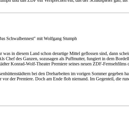
Stumph und das ZDF ein Versprechen ein, das der Schauspieler gab, al
m "Das Schwalbennest" mit Wolfgang Stumph
 was in diesem Land schon derartige Mittel geflossen sind, dann scheint
 Als Chef des Ganzen, sozusagen als Puffmutter, fungiert in dem Bord
nstädter Konrad-Wolf-Theater Premiere seines neuen ZDF-Fernsehfilm
senhüttenstädtern bei den Dreharbeiten im vorigen Sommer gegeben hatt
ler vor der Premiere. Doch am Ende floh niemand. Im Gegenteil, die r