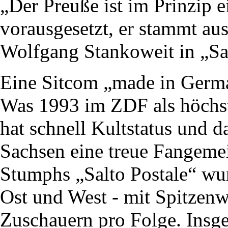
„Der Preuße ist im Prinzip 
vorausgesetzt, er stammt au
Wolfgang Stankoweit in „Sal
Eine Sitcom „made in Germa
Was 1993 im ZDF als höchs
hat schnell Kultstatus und d
Sachsen eine treue Fangem
Stumphs „Salto Postale“ wu
Ost und West - mit Spitzen
Zuschauern pro Folge. Insg