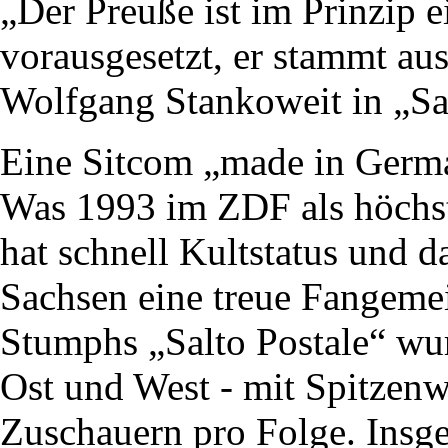
„Der Preuße ist im Prinzip 
vorausgesetzt, er stammt au
Wolfgang Stankoweit in „Sal
Eine Sitcom „made in Germa
Was 1993 im ZDF als höchs
hat schnell Kultstatus und d
Sachsen eine treue Fangem
Stumphs „Salto Postale“ wu
Ost und West - mit Spitzen
Zuschauern pro Folge. Insg