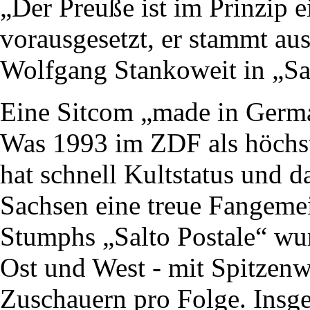
„Der Preuße ist im Prinzip 
vorausgesetzt, er stammt au
Wolfgang Stankoweit in „Sal
Eine Sitcom „made in Germa
Was 1993 im ZDF als höchs
hat schnell Kultstatus und d
Sachsen eine treue Fangem
Stumphs „Salto Postale“ wu
Ost und West - mit Spitzen
Zuschauern pro Folge. Insg