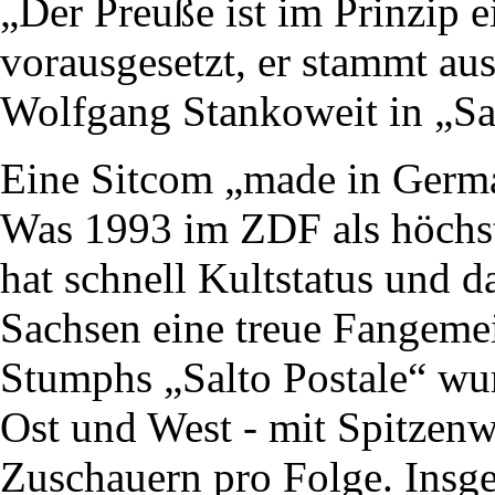
„Der Preuße ist im Prinzip 
vorausgesetzt, er stammt au
Wolfgang Stankoweit in „Sal
Eine Sitcom „made in Germa
Was 1993 im ZDF als höchs
hat schnell Kultstatus und d
Sachsen eine treue Fangem
Stumphs „Salto Postale“ wu
Ost und West - mit Spitzen
Zuschauern pro Folge. Insg