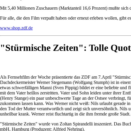
Mit 5,40 Millionen Zuschauern (Marktanteil 16,6 Prozent) mußte sich
Für alle, die den Film verpaßt haben oder erneut erleben wollen, gibt 
www.shop.zdf.de
"Stürmische Zeiten": Tolle Quote
Als Fernsehfilm der Woche präsentierte das ZDF am 7.April "Stürmisc
Dachdeckermeister Werner Stegemann (Wolfgang Stumph) ist in einem
etwas schwerfälligen Manni (Sven Pippig) bildet er eine beliebte un
mit dem Vater heillos zerstritten. Vater und Sohn leiden unter ihrer E
(Henry Stange) ein paar unbeschwerte Tage an der Ostsee verbringt, f
zukommen lassen kann. Was Werner nicht weiß: Nils urlaubt gerade in 
den Tod der Mutter verantwortlich und zeigt sich unversöhnlich. Nils
unheilbar krank. Werner reist fluchtartig in die ihm fremde große Stadt.
"Stürmische Zeiten" wurde von Zoltan Spirandelli inszeniert. Das Buc
mbH, Hamburg (Produzent: Alfried Nehring).