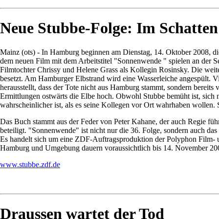
Neue Stubbe-Folge: Im Schatte
Mainz (ots) - In Hamburg beginnen am Dienstag, 14. Oktober 2008, die
dem neuen Film mit dem Arbeitstitel "Sonnenwende " spielen an der S
Filmtochter Chrissy und Helene Grass als Kollegin Rosinsky. Die weit
besetzt. Am Hamburger Elbstrand wird eine Wasserleiche angespült. Vie
herausstellt, dass der Tote nicht aus Hamburg stammt, sondern bereit
Ermittlungen ostwärts die Elbe hoch. Obwohl Stubbe bemüht ist, sich nic
wahrscheinlicher ist, als es seine Kollegen vor Ort wahrhaben wollen. S
Das Buch stammt aus der Feder von Peter Kahane, der auch Regie führt
beteiligt. "Sonnenwende" ist nicht nur die 36. Folge, sondern auch d
Es handelt sich um eine ZDF-Auftragsproduktion der Polyphon Film- 
Hamburg und Umgebung dauern voraussichtlich bis 14. November 2008.
www.stubbe.zdf.de
Draussen wartet der Tod