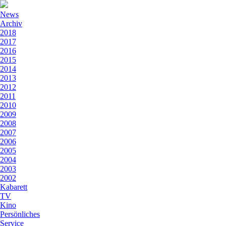
News
Archiv
2018
2017
2016
2015
2014
2013
2012
2011
2010
2009
2008
2007
2006
2005
2004
2003
2002
Kabarett
TV
Kino
Persönliches
Service