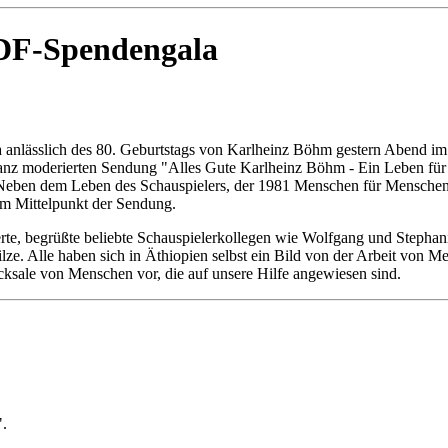
ZDF-Spendengala
anlässlich des 80. Geburtstags von Karlheinz Böhm gestern Abend im
nz moderierten Sendung "Alles Gute Karlheinz Böhm - Ein Leben für Af
eben dem Leben des Schauspielers, der 1981 Menschen für Menschen g
im Mittelpunkt der Sendung.
e, begrüßte beliebte Schauspielerkollegen wie Wolfgang und Stephanie
ze. Alle haben sich in Äthiopien selbst ein Bild von der Arbeit von
cksale von Menschen vor, die auf unsere Hilfe angewiesen sind.
".