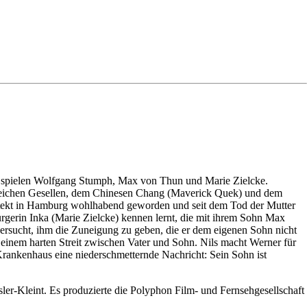
en spielen Wolfgang Stumph, Max von Thun und Marie Zielcke.
gleichen Gesellen, dem Chinesen Chang (Maverick Quek) und dem
chitekt in Hamburg wohlhabend geworden und seit dem Tod der Mutter
urgerin Inka (Marie Zielcke) kennen lernt, die mit ihrem Sohn Max
versucht, ihm die Zuneigung zu geben, die er dem eigenen Sohn nicht
 einem harten Streit zwischen Vater und Sohn. Nils macht Werner für
Krankenhaus eine niederschmetternde Nachricht: Sein Sohn ist
ler-Kleint. Es produzierte die Polyphon Film- und Fernsehgesellschaft