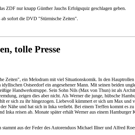
 das ZDF nur knapp Günther Jauchs Erfolgsquiz geschlagen geben.
es ab sofort die DVD "Stürmische Zeiten".
n, tolle Presse
he Zeiten", ein Melodram mit viel Situationskomik. In den Hauptroll
 idyllischen Ostseedorf ein angesehener Mann. Mit seinen beiden un
d fleißige Handwerkstruppe. Sein Sohn Nils (Max von Thun) ist als Ar
ntfremdung, zeigen dies aber nicht. Als Werner die junge, hübsche Hamb
ühlt er sich zu ihr hingezogen. Liebevoll kümmert er sich um Max und 
der Nähe und hat sich in Inka verliebt. Bei einem Treffen kommt es zu
 und Inka reisen ab. Monate später erhält Werner aus einem Hamburger 
h stammt aus der Feder des Autorenduos Michael Illner und Alfred Roes