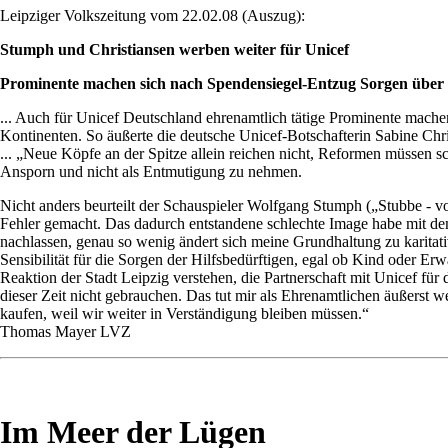
Leipziger Volkszeitung vom 22.02.08 (Auszug):
Stumph und Christiansen werben weiter für Unicef
Prominente machen sich nach Spendensiegel-Entzug Sorgen übe
... Auch für Unicef Deutschland ehrenamtlich tätige Prominente mache
Kontinenten. So äußerte die deutsche Unicef-Botschafterin Sabine Chri
... „Neue Köpfe an der Spitze allein reichen nicht, Reformen müssen 
Ansporn und nicht als Entmutigung zu nehmen.
Nicht anders beurteilt der Schauspieler Wolfgang Stumph („Stubbe - v
Fehler gemacht. Das dadurch entstandene schlechte Image habe mit dem
nachlassen, genau so wenig ändert sich meine Grundhaltung zu karitati
Sensibilität für die Sorgen der Hilfsbedürftigen, egal ob Kind oder Erw
Reaktion der Stadt Leipzig verstehen, die Partnerschaft mit Unicef für 
dieser Zeit nicht gebrauchen. Das tut mir als Ehrenamtlichen äußerst
kaufen, weil wir weiter in Verständigung bleiben müssen.“
Thomas Mayer LVZ
Im Meer der Lügen