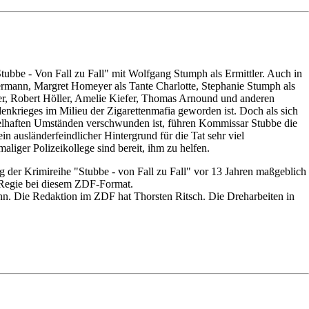
ubbe - Von Fall zu Fall" mit Wolfgang Stumph als Ermittler. Auch in
ermann, Margret Homeyer als Tante Charlotte, Stephanie Stumph als
her, Robert Höller, Amelie Kiefer, Thomas Arnound und anderen
denkrieges im Milieu der Zigarettenmafia geworden ist. Doch als sich
ätselhaften Umständen verschwunden ist, führen Kommissar Stubbe die
in ausländerfeindlicher Hintergrund für die Tat sehr viel
aliger Polizeikollege sind bereit, ihm zu helfen.
 der Krimireihe "Stubbe - von Fall zu Fall" vor 13 Jahren maßgeblich
e Regie bei diesem ZDF-Format.
n. Die Redaktion im ZDF hat Thorsten Ritsch. Die Dreharbeiten in