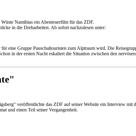
er Wüste Namibias ein Abenteuerfilm für das ZDF.
licke in die Dreharbeiten. Ab sofort nachzulesen unter:
r für eine Gruppe Pauschaltouristen zum Alptraum wird. Die Reisegrupp
on in der ersten Nacht eskaliert die Situation zwischen den nervösen E
hte"
sberg" veröffentlichte das ZDF auf seiner Website ein Interview mit d
at und einen Teil seiner Vergangenheit.