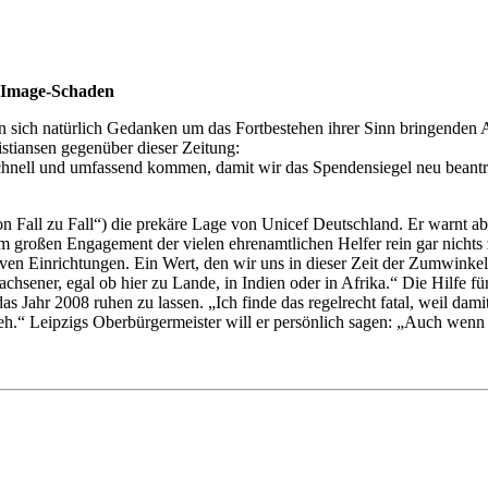
r Image-Schaden
n sich natürlich Gedanken um das Fortbestehen ihrer Sinn bringenden A
stiansen gegenüber dieser Zeitung:
schnell und umfassend kommen, damit wir das Spendensiegel neu beantra
on Fall zu Fall“) die prekäre Lage von Unicef Deutschland. Er warnt a
 großen Engagement der vielen ehrenamtlichen Helfer rein gar nichts 
ven Einrichtungen. Ein Wert, den wir uns in dieser Zeit der Zumwinkel
achsener, egal ob hier zu Lande, in Indien oder in Afrika.“ Die Hilfe f
das Jahr 2008 ruhen zu lassen. „Ich finde das regelrecht fatal, weil dam
 weh.“ Leipzigs Oberbürgermeister will er persönlich sagen: „Auch we