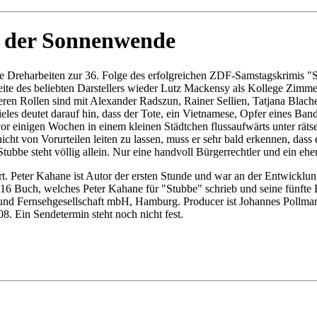
n der Sonnenwende
 Dreharbeiten zur 36. Folge des erfolgreichen ZDF-Samstagskrimis "St
eite des beliebten Darstellers wieder Lutz Mackensy als Kollege Zimm
eren Rollen sind mit Alexander Radszun, Rainer Sellien, Tatjana Blac
les deutet darauf hin, dass der Tote, ein Vietnamese, Opfer eines Ban
s vor einigen Wochen in einem kleinen Städtchen flussaufwärts unter r
ht von Vorurteilen leiten zu lassen, muss er sehr bald erkennen, dass e
tubbe steht völlig allein. Nur eine handvoll Bürgerrechtler und ein ehem
. Peter Kahane ist Autor der ersten Stunde und war an der Entwicklung
as 16 Buch, welches Peter Kahane für "Stubbe" schrieb und seine fünft
und Fernsehgesellschaft mbH, Hamburg. Producer ist Johannes Pollman
 Ein Sendetermin steht noch nicht fest.