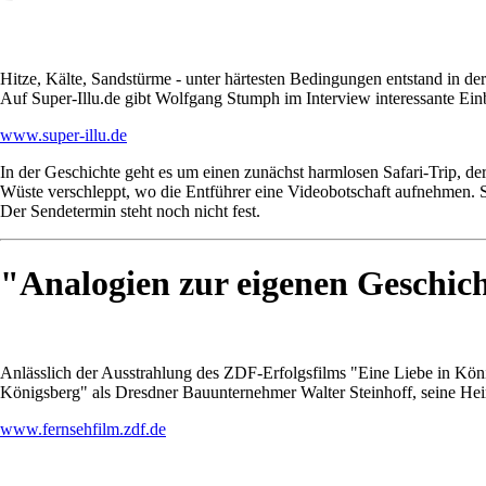
Hitze, Kälte, Sandstürme - unter härtesten Bedingungen entstand in d
Auf Super-Illu.de gibt Wolfgang Stumph im Interview interessante Einb
www.super-illu.de
In der Geschichte geht es um einen zunächst harmlosen Safari-Trip, de
Wüste verschleppt, wo die Entführer eine Videobotschaft aufnehmen. Sch
Der Sendetermin steht noch nicht fest.
"Analogien zur eigenen Geschic
Anlässlich der Ausstrahlung des ZDF-Erfolgsfilms "Eine Liebe in König
Königsberg" als Dresdner Bauunternehmer Walter Steinhoff, seine Heim
www.fernsehfilm.zdf.de