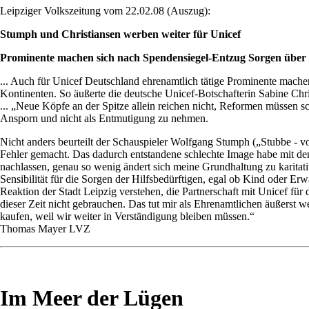
Leipziger Volkszeitung vom 22.02.08 (Auszug):
Stumph und Christiansen werben weiter für Unicef
Prominente machen sich nach Spendensiegel-Entzug Sorgen übe
... Auch für Unicef Deutschland ehrenamtlich tätige Prominente mache
Kontinenten. So äußerte die deutsche Unicef-Botschafterin Sabine Chri
... „Neue Köpfe an der Spitze allein reichen nicht, Reformen müssen 
Ansporn und nicht als Entmutigung zu nehmen.
Nicht anders beurteilt der Schauspieler Wolfgang Stumph („Stubbe - v
Fehler gemacht. Das dadurch entstandene schlechte Image habe mit dem
nachlassen, genau so wenig ändert sich meine Grundhaltung zu karitati
Sensibilität für die Sorgen der Hilfsbedürftigen, egal ob Kind oder Erw
Reaktion der Stadt Leipzig verstehen, die Partnerschaft mit Unicef für 
dieser Zeit nicht gebrauchen. Das tut mir als Ehrenamtlichen äußerst
kaufen, weil wir weiter in Verständigung bleiben müssen.“
Thomas Mayer LVZ
Im Meer der Lügen