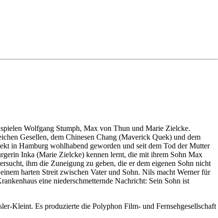
en spielen Wolfgang Stumph, Max von Thun und Marie Zielcke.
gleichen Gesellen, dem Chinesen Chang (Maverick Quek) und dem
chitekt in Hamburg wohlhabend geworden und seit dem Tod der Mutter
urgerin Inka (Marie Zielcke) kennen lernt, die mit ihrem Sohn Max
versucht, ihm die Zuneigung zu geben, die er dem eigenen Sohn nicht
 einem harten Streit zwischen Vater und Sohn. Nils macht Werner für
Krankenhaus eine niederschmetternde Nachricht: Sein Sohn ist
ler-Kleint. Es produzierte die Polyphon Film- und Fernsehgesellschaft