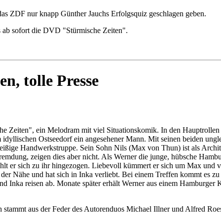
 das ZDF nur knapp Günther Jauchs Erfolgsquiz geschlagen geben.
es ab sofort die DVD "Stürmische Zeiten".
n, tolle Presse
he Zeiten", ein Melodram mit viel Situationskomik. In den Hauptroll
 idyllischen Ostseedorf ein angesehener Mann. Mit seinen beiden un
d fleißige Handwerkstruppe. Sein Sohn Nils (Max von Thun) ist als Ar
ntfremdung, zeigen dies aber nicht. Als Werner die junge, hübsche Hamb
ühlt er sich zu ihr hingezogen. Liebevoll kümmert er sich um Max und 
der Nähe und hat sich in Inka verliebt. Bei einem Treffen kommt es zu
 und Inka reisen ab. Monate später erhält Werner aus einem Hamburger 
h stammt aus der Feder des Autorenduos Michael Illner und Alfred Roes