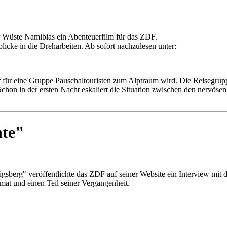
er Wüste Namibias ein Abenteuerfilm für das ZDF.
licke in die Dreharbeiten. Ab sofort nachzulesen unter:
r für eine Gruppe Pauschaltouristen zum Alptraum wird. Die Reisegrupp
on in der ersten Nacht eskaliert die Situation zwischen den nervösen E
hte"
sberg" veröffentlichte das ZDF auf seiner Website ein Interview mit d
at und einen Teil seiner Vergangenheit.