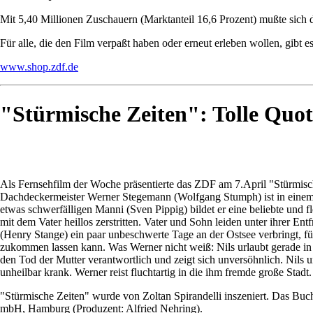
Mit 5,40 Millionen Zuschauern (Marktanteil 16,6 Prozent) mußte sich
Für alle, die den Film verpaßt haben oder erneut erleben wollen, gibt 
www.shop.zdf.de
"Stürmische Zeiten": Tolle Quote
Als Fernsehfilm der Woche präsentierte das ZDF am 7.April "Stürmisc
Dachdeckermeister Werner Stegemann (Wolfgang Stumph) ist in einem
etwas schwerfälligen Manni (Sven Pippig) bildet er eine beliebte un
mit dem Vater heillos zerstritten. Vater und Sohn leiden unter ihrer E
(Henry Stange) ein paar unbeschwerte Tage an der Ostsee verbringt, f
zukommen lassen kann. Was Werner nicht weiß: Nils urlaubt gerade in 
den Tod der Mutter verantwortlich und zeigt sich unversöhnlich. Nils
unheilbar krank. Werner reist fluchtartig in die ihm fremde große Stadt.
"Stürmische Zeiten" wurde von Zoltan Spirandelli inszeniert. Das Buc
mbH, Hamburg (Produzent: Alfried Nehring).