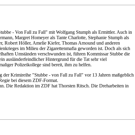
ubbe - Von Fall zu Fall" mit Wolfgang Stumph als Ermittler. Auch in
ermann, Margret Homeyer als Tante Charlotte, Stephanie Stumph als
her, Robert Höller, Amelie Kiefer, Thomas Arnound und anderen
denkrieges im Milieu der Zigarettenmafia geworden ist. Doch als sich
ätselhaften Umständen verschwunden ist, führen Kommissar Stubbe die
in ausländerfeindlicher Hintergrund für die Tat sehr viel
aliger Polizeikollege sind bereit, ihm zu helfen.
 der Krimireihe "Stubbe - von Fall zu Fall" vor 13 Jahren maßgeblich
e Regie bei diesem ZDF-Format.
n. Die Redaktion im ZDF hat Thorsten Ritsch. Die Dreharbeiten in