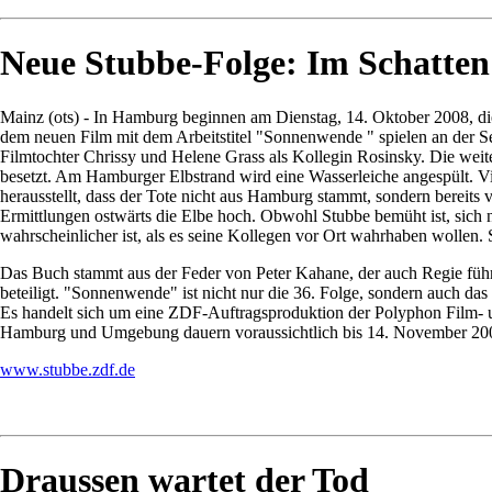
Neue Stubbe-Folge: Im Schatte
Mainz (ots) - In Hamburg beginnen am Dienstag, 14. Oktober 2008, die
dem neuen Film mit dem Arbeitstitel "Sonnenwende " spielen an der S
Filmtochter Chrissy und Helene Grass als Kollegin Rosinsky. Die weit
besetzt. Am Hamburger Elbstrand wird eine Wasserleiche angespült. Vie
herausstellt, dass der Tote nicht aus Hamburg stammt, sondern bereit
Ermittlungen ostwärts die Elbe hoch. Obwohl Stubbe bemüht ist, sich nic
wahrscheinlicher ist, als es seine Kollegen vor Ort wahrhaben wollen. S
Das Buch stammt aus der Feder von Peter Kahane, der auch Regie führt
beteiligt. "Sonnenwende" ist nicht nur die 36. Folge, sondern auch d
Es handelt sich um eine ZDF-Auftragsproduktion der Polyphon Film- 
Hamburg und Umgebung dauern voraussichtlich bis 14. November 2008.
www.stubbe.zdf.de
Draussen wartet der Tod