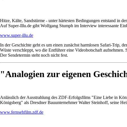
Hitze, Kälte, Sandstürme - unter härtesten Bedingungen entstand in d
Auf Super-Illu.de gibt Wolfgang Stumph im Interview interessante Einb
www.super-illu.de
In der Geschichte geht es um einen zunächst harmlosen Safari-Trip, de
Wüste verschleppt, wo die Entführer eine Videobotschaft aufnehmen. Sch
Der Sendetermin steht noch nicht fest.
"Analogien zur eigenen Geschic
Anlässlich der Ausstrahlung des ZDF-Erfolgsfilms "Eine Liebe in König
Königsberg" als Dresdner Bauunternehmer Walter Steinhoff, seine Heim
www.fernsehfilm.zdf.de