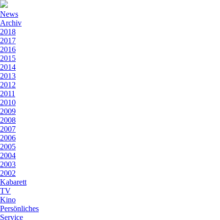
News
Archiv
2018
2017
2016
2015
2014
2013
2012
2011
2010
2009
2008
2007
2006
2005
2004
2003
2002
Kabarett
TV
Kino
Persönliches
Service