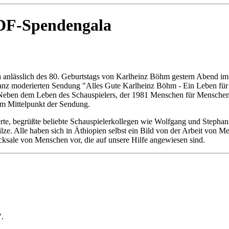
ZDF-Spendengala
anlässlich des 80. Geburtstags von Karlheinz Böhm gestern Abend im
nz moderierten Sendung "Alles Gute Karlheinz Böhm - Ein Leben für Af
eben dem Leben des Schauspielers, der 1981 Menschen für Menschen g
im Mittelpunkt der Sendung.
e, begrüßte beliebte Schauspielerkollegen wie Wolfgang und Stephanie
ze. Alle haben sich in Äthiopien selbst ein Bild von der Arbeit von
cksale von Menschen vor, die auf unsere Hilfe angewiesen sind.
".