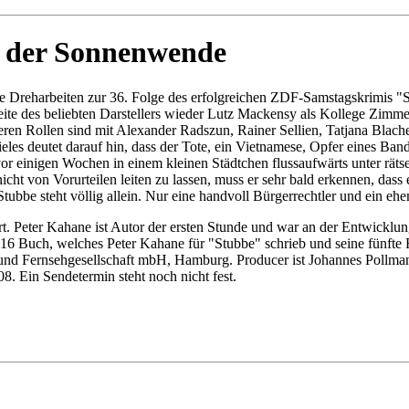
n der Sonnenwende
 Dreharbeiten zur 36. Folge des erfolgreichen ZDF-Samstagskrimis "St
eite des beliebten Darstellers wieder Lutz Mackensy als Kollege Zimm
eren Rollen sind mit Alexander Radszun, Rainer Sellien, Tatjana Blac
les deutet darauf hin, dass der Tote, ein Vietnamese, Opfer eines Ban
s vor einigen Wochen in einem kleinen Städtchen flussaufwärts unter r
ht von Vorurteilen leiten zu lassen, muss er sehr bald erkennen, dass e
tubbe steht völlig allein. Nur eine handvoll Bürgerrechtler und ein ehem
. Peter Kahane ist Autor der ersten Stunde und war an der Entwicklung
as 16 Buch, welches Peter Kahane für "Stubbe" schrieb und seine fünft
und Fernsehgesellschaft mbH, Hamburg. Producer ist Johannes Pollman
 Ein Sendetermin steht noch nicht fest.