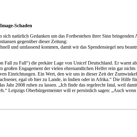
r Image-Schaden
n sich natürlich Gedanken um das Fortbestehen ihrer Sinn bringenden A
stiansen gegenüber dieser Zeitung:
schnell und umfassend kommen, damit wir das Spendensiegel neu beantra
on Fall zu Fall“) die prekäre Lage von Unicef Deutschland. Er warnt a
 großen Engagement der vielen ehrenamtlichen Helfer rein gar nichts 
ven Einrichtungen. Ein Wert, den wir uns in dieser Zeit der Zumwinkel
achsener, egal ob hier zu Lande, in Indien oder in Afrika.“ Die Hilfe f
das Jahr 2008 ruhen zu lassen. „Ich finde das regelrecht fatal, weil dam
 weh.“ Leipzigs Oberbürgermeister will er persönlich sagen: „Auch we