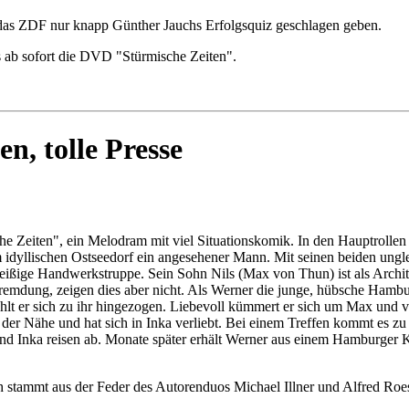
 das ZDF nur knapp Günther Jauchs Erfolgsquiz geschlagen geben.
es ab sofort die DVD "Stürmische Zeiten".
n, tolle Presse
he Zeiten", ein Melodram mit viel Situationskomik. In den Hauptroll
 idyllischen Ostseedorf ein angesehener Mann. Mit seinen beiden un
d fleißige Handwerkstruppe. Sein Sohn Nils (Max von Thun) ist als Ar
ntfremdung, zeigen dies aber nicht. Als Werner die junge, hübsche Hamb
ühlt er sich zu ihr hingezogen. Liebevoll kümmert er sich um Max und 
der Nähe und hat sich in Inka verliebt. Bei einem Treffen kommt es zu
 und Inka reisen ab. Monate später erhält Werner aus einem Hamburger 
h stammt aus der Feder des Autorenduos Michael Illner und Alfred Roes