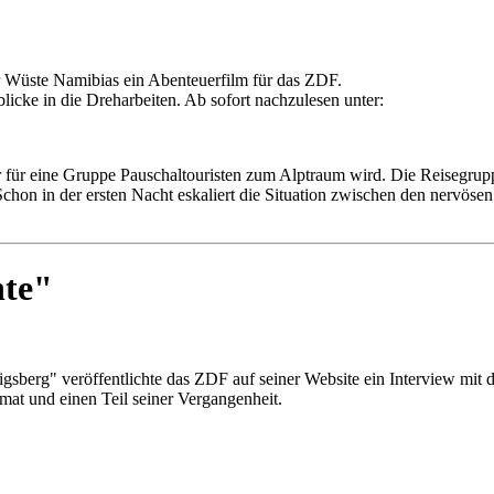
er Wüste Namibias ein Abenteuerfilm für das ZDF.
licke in die Dreharbeiten. Ab sofort nachzulesen unter:
r für eine Gruppe Pauschaltouristen zum Alptraum wird. Die Reisegrupp
on in der ersten Nacht eskaliert die Situation zwischen den nervösen E
hte"
sberg" veröffentlichte das ZDF auf seiner Website ein Interview mit d
at und einen Teil seiner Vergangenheit.