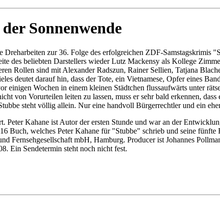
n der Sonnenwende
 Dreharbeiten zur 36. Folge des erfolgreichen ZDF-Samstagskrimis "St
eite des beliebten Darstellers wieder Lutz Mackensy als Kollege Zimm
eren Rollen sind mit Alexander Radszun, Rainer Sellien, Tatjana Blac
les deutet darauf hin, dass der Tote, ein Vietnamese, Opfer eines Ban
s vor einigen Wochen in einem kleinen Städtchen flussaufwärts unter r
ht von Vorurteilen leiten zu lassen, muss er sehr bald erkennen, dass e
tubbe steht völlig allein. Nur eine handvoll Bürgerrechtler und ein ehem
. Peter Kahane ist Autor der ersten Stunde und war an der Entwicklung
as 16 Buch, welches Peter Kahane für "Stubbe" schrieb und seine fünft
und Fernsehgesellschaft mbH, Hamburg. Producer ist Johannes Pollman
 Ein Sendetermin steht noch nicht fest.