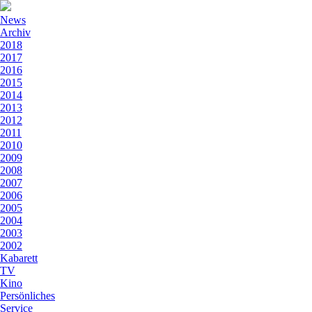
News
Archiv
2018
2017
2016
2015
2014
2013
2012
2011
2010
2009
2008
2007
2006
2005
2004
2003
2002
Kabarett
TV
Kino
Persönliches
Service