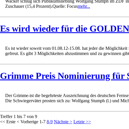
Wacker schlug sich Publikumsliebling Wolfgang Stumph im ZDF in s
Zuschauer (15,4 Prozent).Quelle: Focus
mehr...
Es wird wieder für die GOLD
Es ist wieder soweit vom 01.08.12-15.08. hat jeder die Möglichkei
gefreut. Es gibt 3 Möglichkeiten abzustimmen und zu gewinnen gibt 
Grimme Preis Nominierung für 
Der Grimme-ist die begehrteste Auszeichnung des deutschen Ferns
Die Schwiegerväter prosten sich zu: Wolfgang Stumph (l.) und Micha
Treffer 1 bis 7 von 9
<< Erste
< Vorherige
1-7
8-9
Nächste >
Letzte >>