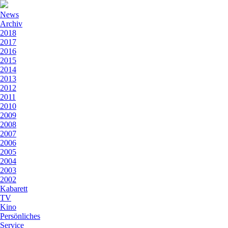
News
Archiv
2018
2017
2016
2015
2014
2013
2012
2011
2010
2009
2008
2007
2006
2005
2004
2003
2002
Kabarett
TV
Kino
Persönliches
Service