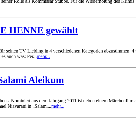
einer Rolle als Kommissar Stubbe. Für die Wiederholung des Krimis „
ENE HENNE gewählt
t für seinen TV Liebling in 4 verschiedenen Kategorien abzustimmen. 4
es auch was: Per...
mehr...
Salami Aleikum
ehens. Nominiert aus dem Jahrgang 2011 ist neben einem Märchenfilm
el Niavarani in „Salami...
mehr...