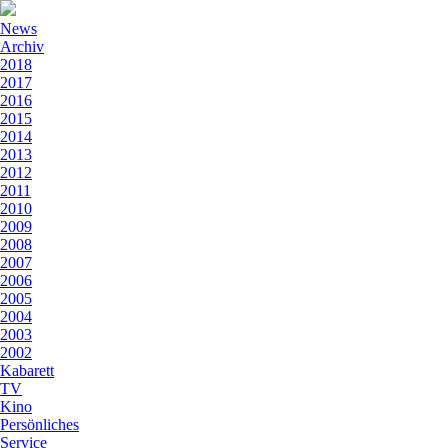
News
Archiv
2018
2017
2016
2015
2014
2013
2012
2011
2010
2009
2008
2007
2006
2005
2004
2003
2002
Kabarett
TV
Kino
Persönliches
Service