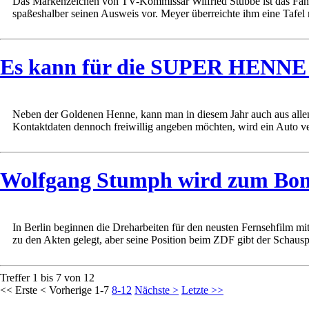
Das Markenzeichen von TV-Kommissar Wilfried Stubbe ist das Fahrra
spaßeshalber seinen Ausweis vor. Meyer überreichte ihm eine Tafel 
Es kann für die SUPER HENNE 
Neben der Goldenen Henne, kann man in diesem Jahr auch aus allen 
Kontaktdaten dennoch freiwillig angeben möchten, wird ein Auto verl
Wolfgang Stumph wird zum Bom
In Berlin beginnen die Dreharbeiten für den neusten Fernsehfilm m
zu den Akten gelegt, aber seine Position beim ZDF gibt der Schauspie
Treffer 1 bis 7 von 12
<< Erste
< Vorherige
1-7
8-12
Nächste >
Letzte >>