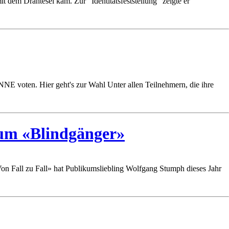
dem Drahtesel kam. Zur "Identitätsfeststellung" zeigte er
NE voten. Hier geht's zur Wahl Unter allen Teilnehmern, die ihre
um «Blindgänger»
Von Fall zu Fall» hat Publikumsliebling Wolfgang Stumph dieses Jahr