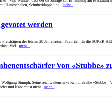
d - kein Wunder, dass der 68-Jährige zur Ernennung am Präsidium mit 
mit Handschellen, Schulterklappe und...
mehr...
gevotet werden
Preisträgern der letzten 20 Jahre seinen Favoriten für die SUPER HEN
ost. Viel...
mehr...
benentschärfer Von «Stubbe» z
it Wolfgang Stumph. Seine reichweitenstarke Kriminalreihe «Stubbe – 
ler und Kabarettist nicht...
mehr...