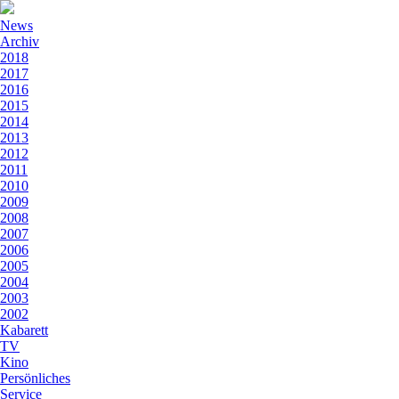
News
Archiv
2018
2017
2016
2015
2014
2013
2012
2011
2010
2009
2008
2007
2006
2005
2004
2003
2002
Kabarett
TV
Kino
Persönliches
Service