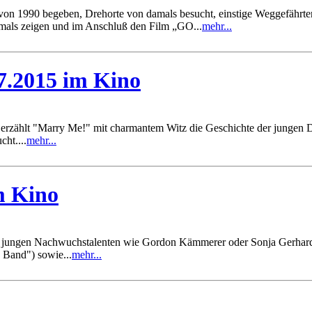
 von 1990 begeben, Drehorte von damals besucht, einstige Weggefährte
als zeigen und im Anschluß den Film „GO...
mehr...
7.2015 im Kino
 erzählt "Marry Me!" mit charmantem Witz die Geschichte der jungen D
ht....
mehr...
m Kino
aus jungen Nachwuchstalenten wie Gordon Kämmerer oder Sonja Gerhar
 Band") sowie...
mehr...