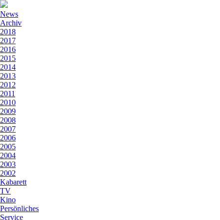
News
Archiv
2018
2017
2016
2015
2014
2013
2012
2011
2010
2009
2008
2007
2006
2005
2004
2003
2002
Kabarett
TV
Kino
Persönliches
Service