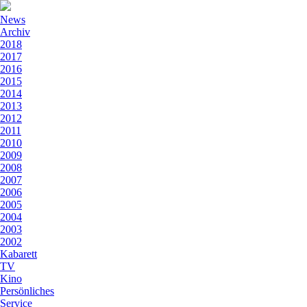
News
Archiv
2018
2017
2016
2015
2014
2013
2012
2011
2010
2009
2008
2007
2006
2005
2004
2003
2002
Kabarett
TV
Kino
Persönliches
Service