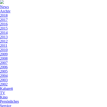
News
Archiv
2018
2017
2016
2015
2014
2013
2012
2011
2010
2009
2008
2007
2006
2005
2004
2003
2002
Kabarett
TV
Kino
Persönliches
Service