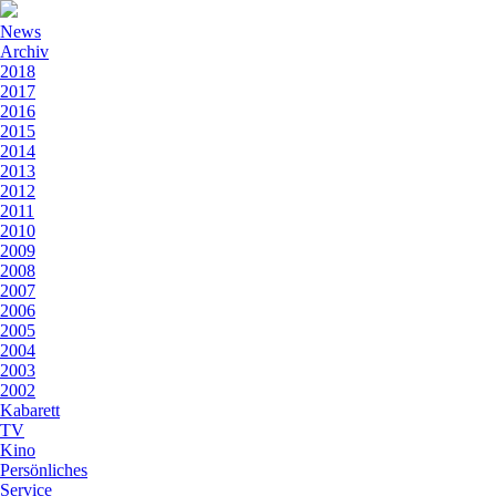
News
Archiv
2018
2017
2016
2015
2014
2013
2012
2011
2010
2009
2008
2007
2006
2005
2004
2003
2002
Kabarett
TV
Kino
Persönliches
Service