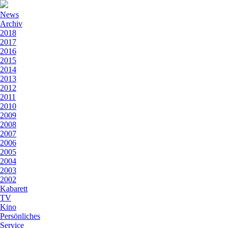
News
Archiv
2018
2017
2016
2015
2014
2013
2012
2011
2010
2009
2008
2007
2006
2005
2004
2003
2002
Kabarett
TV
Kino
Persönliches
Service