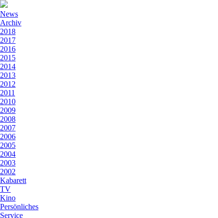
News
Archiv
2018
2017
2016
2015
2014
2013
2012
2011
2010
2009
2008
2007
2006
2005
2004
2003
2002
Kabarett
TV
Kino
Persönliches
Service