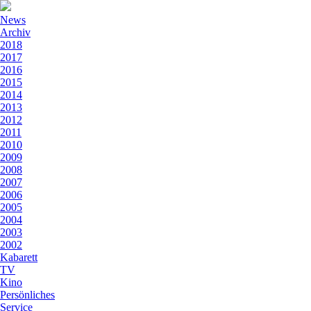
News
Archiv
2018
2017
2016
2015
2014
2013
2012
2011
2010
2009
2008
2007
2006
2005
2004
2003
2002
Kabarett
TV
Kino
Persönliches
Service