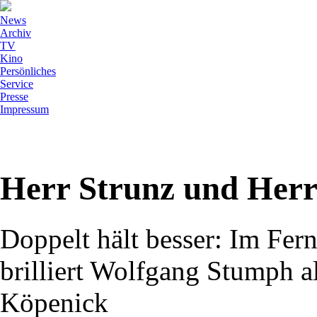
News
Archiv
TV
Kino
Persönliches
Service
Presse
Impressum
Herr Strunz und Her
Doppelt hält besser: Im Fer
brilliert Wolfgang Stumph al
Köpenick