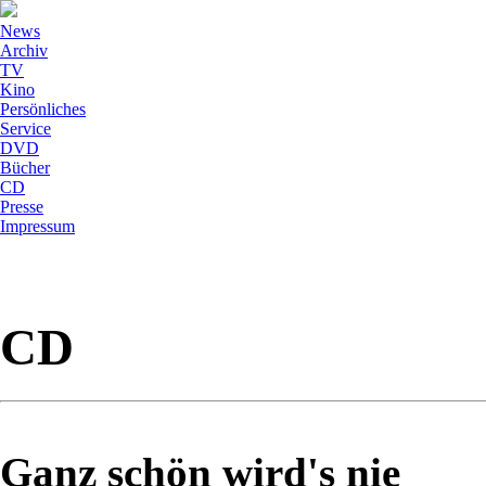
News
Archiv
TV
Kino
Persönliches
Service
DVD
Bücher
CD
Presse
Impressum
CD
Ganz schön wird's nie