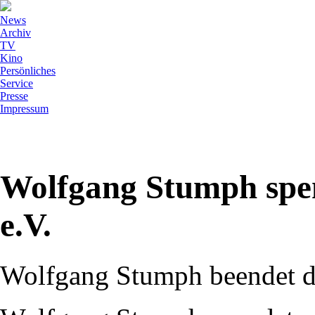
News
Archiv
TV
Kino
Persönliches
Service
Presse
Impressum
Wolfgang Stumph spen
e.V.
Wolfgang Stumph beendet di