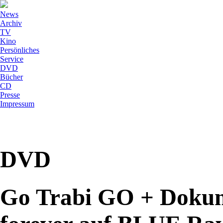
News
Archiv
TV
Kino
Persönliches
Service
DVD
Bücher
CD
Presse
Impressum
DVD
Go Trabi GO + Dokum