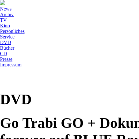
News
Archiv
TV
Kino
Persönliches
Service
DVD
Bücher
CD
Presse
Impressum
DVD
Go Trabi GO + Dokum