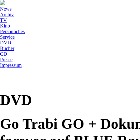
News
Archiv
TV
Kino
Persönliches
Service
DVD
Bücher
CD
Presse
Impressum
DVD
Go Trabi GO + Dokum