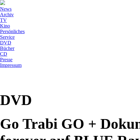
News
Archiv
TV
Kino
Persönliches
Service
DVD
Bücher
CD
Presse
Impressum
DVD
Go Trabi GO + Dokum