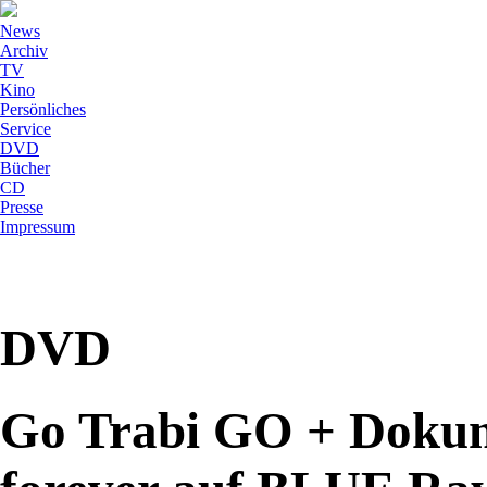
News
Archiv
TV
Kino
Persönliches
Service
DVD
Bücher
CD
Presse
Impressum
DVD
Go Trabi GO + Dokum