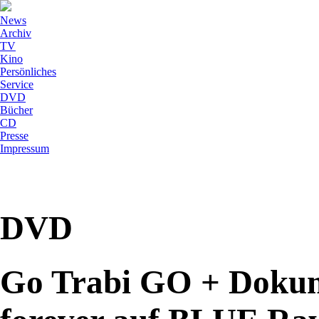
News
Archiv
TV
Kino
Persönliches
Service
DVD
Bücher
CD
Presse
Impressum
DVD
Go Trabi GO + Dokum