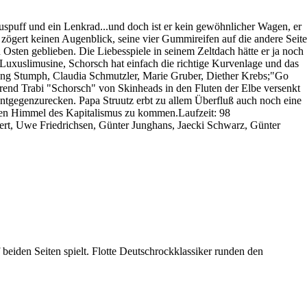
uspuff und ein Lenkrad...und doch ist er kein gewöhnlicher Wagen, er
d zögert keinen Augenblick, seine vier Gummireifen auf die andere Seite
Osten geblieben. Die Liebesspiele in seinem Zeltdach hätte er ja noch
r Luxuslimusine, Schorsch hat einfach die richtige Kurvenlage und das
gang Stumph, Claudia Schmutzler, Marie Gruber, Diether Krebs;"Go
hrend Trabi "Schorsch" von Skinheads in den Fluten der Elbe versenkt
tgegenzurecken. Papa Struutz erbt zu allem Überfluß auch noch eine
 den Himmel des Kapitalismus zu kommen.Laufzeit: 98
ert, Uwe Friedrichsen, Günter Junghans, Jaecki Schwarz, Günter
eiden Seiten spielt. Flotte Deutschrockklassiker runden den