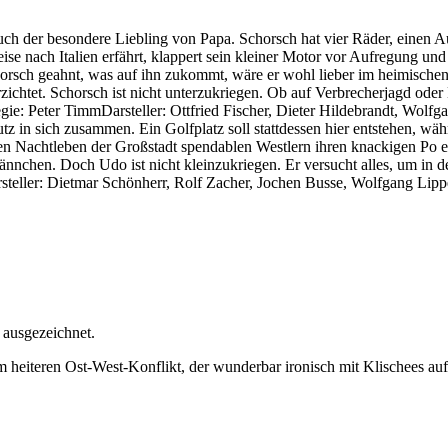
uch der besondere Liebling von Papa. Schorsch hat vier Räder, einen A
ise nach Italien erfährt, klappert sein kleiner Motor vor Aufregung un
horsch geahnt, was auf ihn zukommt, wäre er wohl lieber im heimischen 
erzichtet. Schorsch ist nicht unterzukriegen. Ob auf Verbrecherjagd ode
ie: Peter TimmDarsteller: Ottfried Fischer, Dieter Hildebrandt, Wolf
tz in sich zusammen. Ein Golfplatz soll stattdessen hier entstehen, wä
 Nachtleben der Großstadt spendablen Westlern ihren knackigen Po en
ännchen. Doch Udo ist nicht kleinzukriegen. Er versucht alles, um in
teller: Dietmar Schönherr, Rolf Zacher, Jochen Busse, Wolfgang Lipp
ausgezeichnet.
iteren Ost-West-Konflikt, der wunderbar ironisch mit Klischees auf b