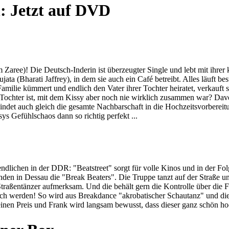
h: Jetzt auf DVD
aree)! Die Deutsch-Inderin ist überzeugter Single und lebt mit ihrer k
a (Bharati Jaffrey), in dem sie auch ein Café betreibt. Alles läuft best
amilie kümmert und endlich den Vater ihrer Tochter heiratet, verkauft s
 Tochter ist, mit dem Kissy aber noch nie wirklich zusammen war? Davon
indet auch gleich die gesamte Nachbarschaft in die Hochzeitsvorbereit
s Gefühlschaos dann so richtig perfekt ...
dlichen in der DDR: "Beatstreet" sorgt für volle Kinos und in der Fo
Freunden in Dessau die "Break Beaters". Die Truppe tanzt auf der Straß
e Straßentänzer aufmerksam. Und die behält gern die Kontrolle über die 
stisch werden! So wird aus Breakdance "akrobatischer Schautanz" und d
inen Preis und Frank wird langsam bewusst, dass dieser ganz schön hoc