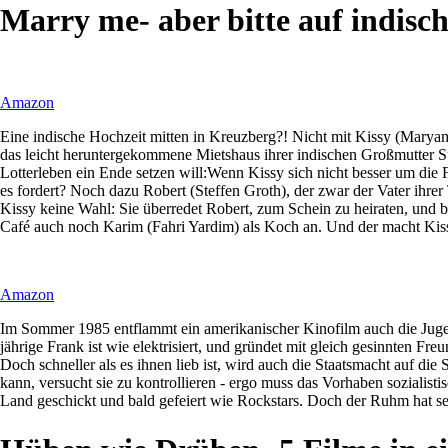
Marry me- aber bitte auf indisc
Amazon
Eine indische Hochzeit mitten in Kreuzberg?! Nicht mit Kissy (Maryam Z
das leicht heruntergekommene Mietshaus ihrer indischen Großmutter Sujat
Lotterleben ein Ende setzen will:Wenn Kissy sich nicht besser um die F
es fordert? Noch dazu Robert (Steffen Groth), der zwar der Vater ihrer
Kissy keine Wahl: Sie überredet Robert, zum Schein zu heiraten, und b
Café auch noch Karim (Fahri Yardim) als Koch an. Und der macht Kissy
Amazon
Im Sommer 1985 entflammt ein amerikanischer Kinofilm auch die Jugen
jährige Frank ist wie elektrisiert, und gründet mit gleich gesinnten 
Doch schneller als es ihnen lieb ist, wird auch die Staatsmacht auf di
kann, versucht sie zu kontrollieren - ergo muss das Vorhaben soziali
Land geschickt und bald gefeiert wie Rockstars. Doch der Ruhm hat se