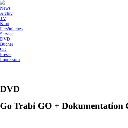
News
Archiv
TV
Kino
Persönliches
Service
DVD
Bücher
CD
Presse
Impressum
DVD
Go Trabi GO + Dokumentation 