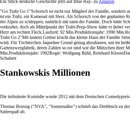
Ein Stück deutsche Geschichte jetzt auf Blue Ray- zu
Amazon
"Go Trabi Go 1"Schorsch ist nicht nur Mitglied der Familie, sondern a
ist ein Trabi, ein Kamerad mit Herz. Als Schorsch von der geplanten Re
der Alpen zu schleppen, natürlich mit samt der Familie. Doch hätte Sc
verkraftet, doch als Mittelpunkt der Trabi-Peep-Show hätte er lieber v
Herz am rechten Fleck.Laufzeit: 92 Min.Produktionsjahr: 1990 Min.Reg
Trabi Go 2"Mit lautem Getöse kracht das kleine Haus der Familie Struu
wird. Für Töchterchen Jaqueline Grund genug abzuhauen, um im heißen
Gartenzwergfabrik, deren Zahlen so rot sind wie die Mützchen ihrer M
Min.Produktionsjahr: 1992Regie: Wolfgang Büld, Reinhard KloossDars
Schubert
Stankowskis Millionen
Die turbulente Komödie wurde 2012 mit dem Deutschen Comedypreis 
Thomas Brussig ("NVA", "Sonnenallee") schrieb das Drehbuch zu dem he
Satirespaß ab.