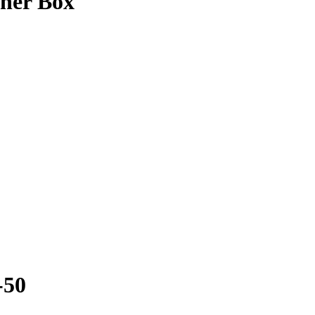
iner Box
-50