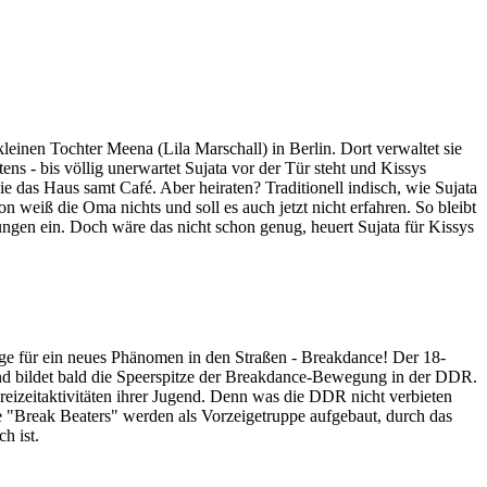
leinen Tochter Meena (Lila Marschall) in Berlin. Dort verwaltet sie
ens - bis völlig unerwartet Sujata vor der Tür steht und Kissys
ie das Haus samt Café. Aber heiraten? Traditionell indisch, wie Sujata
 weiß die Oma nichts und soll es auch jetzt nicht erfahren. So bleibt
ungen ein. Doch wäre das nicht schon genug, heuert Sujata für Kissys
lge für ein neues Phänomen in den Straßen - Breakdance! Der 18-
e und bildet bald die Speerspitze der Breakdance-Bewegung in der DDR.
Freizeitaktivitäten ihrer Jugend. Denn was die DDR nicht verbieten
ie "Break Beaters" werden als Vorzeigetruppe aufgebaut, durch das
h ist.