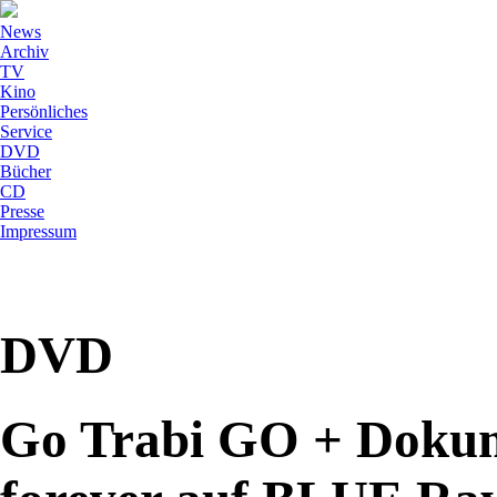
News
Archiv
TV
Kino
Persönliches
Service
DVD
Bücher
CD
Presse
Impressum
DVD
Go Trabi GO + Dokum