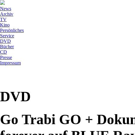
News
Archiv
TV
Kino
Persönliches
Service
DVD
Bücher
CD
Presse
Impressum
DVD
Go Trabi GO + Dokum