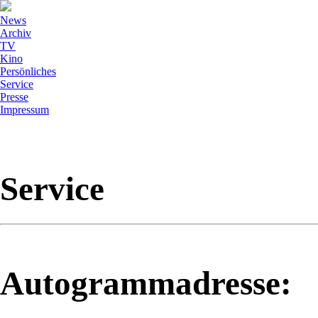
News
Archiv
TV
Kino
Persönliches
Service
Presse
Impressum
Service
Autogrammadresse: