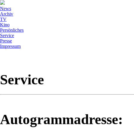
News
Archiv
TV
Kino
Persönliches
Service
Presse
Impressum
Service
Autogrammadresse: