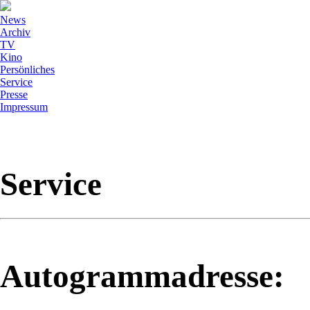
News
Archiv
TV
Kino
Persönliches
Service
Presse
Impressum
Service
Autogrammadresse: