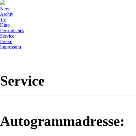
News
Archiv
TV
Kino
Persönliches
Service
Presse
Impressum
Service
Autogrammadresse: