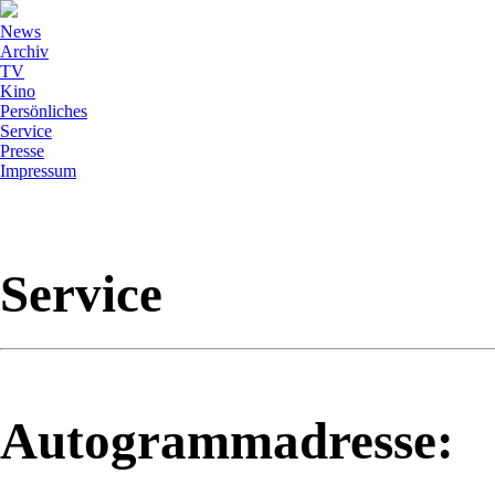
News
Archiv
TV
Kino
Persönliches
Service
Presse
Impressum
Service
Autogrammadresse: