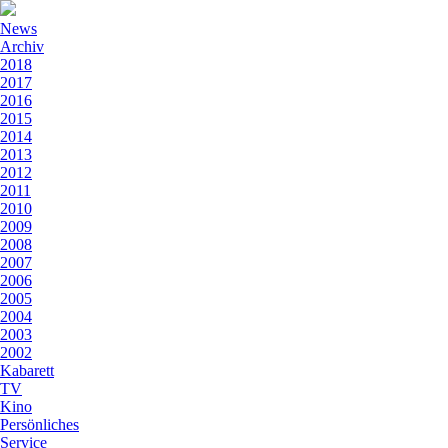
News
Archiv
2018
2017
2016
2015
2014
2013
2012
2011
2010
2009
2008
2007
2006
2005
2004
2003
2002
Kabarett
TV
Kino
Persönliches
Service