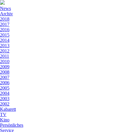
News
Archiv
2018
2017
2016
2015
2014
2013
2012
2011
2010
2009
2008
2007
2006
2005
2004
2003
2002
Kabarett
TV
Kino
Persönliches
Service