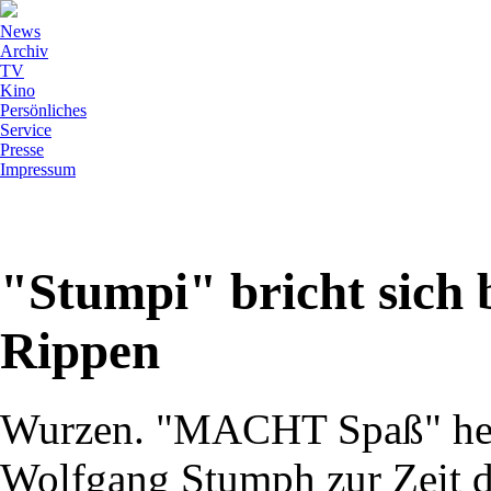
News
Archiv
TV
Kino
Persönliches
Service
Presse
Impressum
"Stumpi" bricht sich 
Rippen
Wurzen. "MACHT Spaß" hei
Wolfgang Stumph zur Zeit d