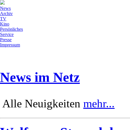
News
Archiv
TV
Kino
Persönliches
Service
Presse
Impressum
News im Netz
Alle Neuigkeiten
mehr...